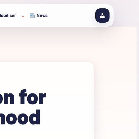
obiliser
News
⌄
n for
dhood