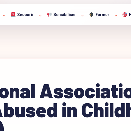
Secourir
Sensibiliser
Former
M
⌄
⌄
⌄
⌄
onal Associatio
Abused in Chil
)