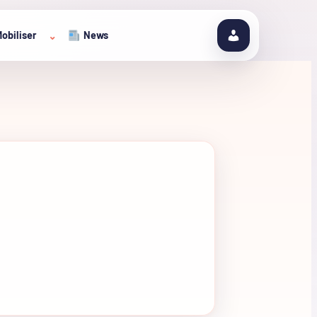
obiliser
News
⌄