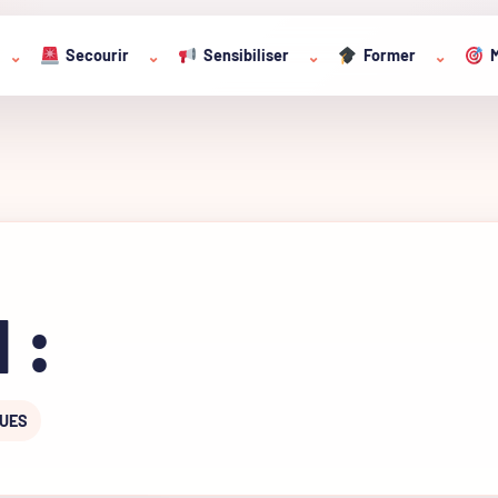
Secourir
Sensibiliser
Former
M
⌄
⌄
⌄
⌄
 :
QUES