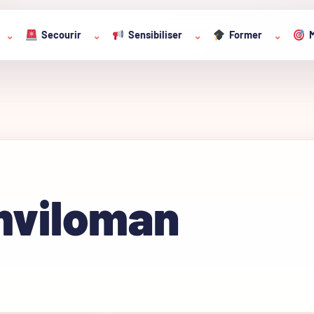
Secourir
Sensibiliser
Former
M
⌄
⌄
⌄
⌄
mviloman