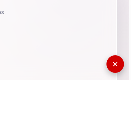
es
✕
770603