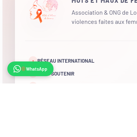
MOTS ET MAUX DE 
Association & ONG de Loi
violences faites aux fe
RÉSEAU INTERNATIONAL
•
WhatsApp
NOUS SOUTENIR
CONTACT
COMPTE
Visites