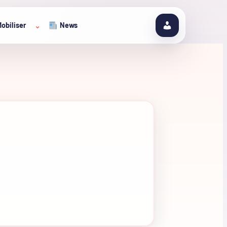
obiliser
News
⌄