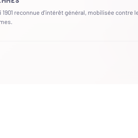
FEMMES
 1901 reconnue d'intérêt général, mobilisée contre l
mmes.
UR
 totales du site