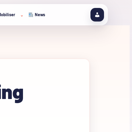
obiliser
News
⌄
ing