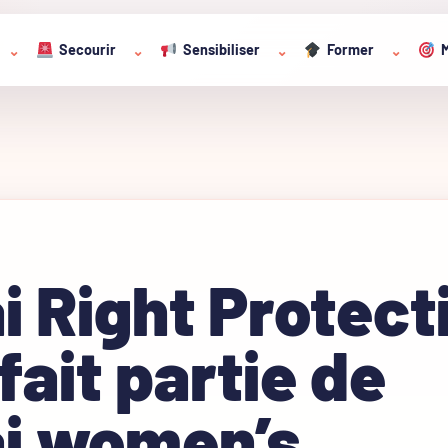
Secourir
Sensibiliser
Former
M
⌄
⌄
⌄
⌄
 Right Protect
fait partie de
i women’s