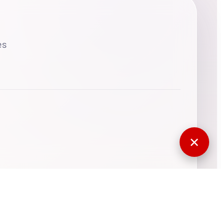
es
✕
770548