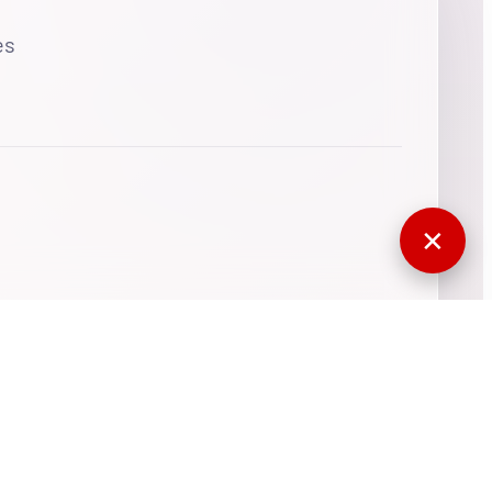
es
✕
770665