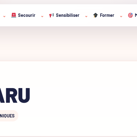
Secourir
Sensibiliser
Former
M
⌄
⌄
⌄
⌄
ARU
NNIQUES