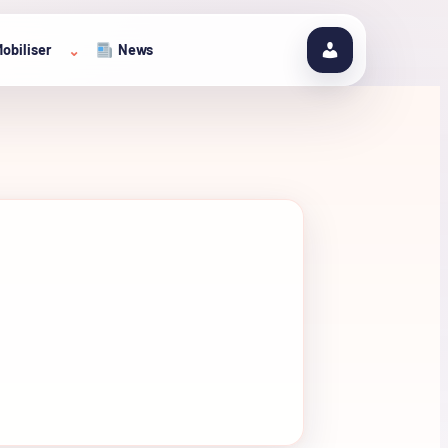
obiliser
News
⌄