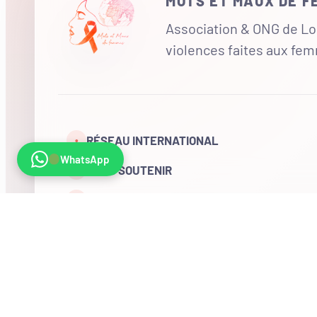
MOTS ET MAUX DE 
Association & ONG de Loi
violences faites aux fe
RÉSEAU INTERNATIONAL
•
WhatsApp
NOUS SOUTENIR
CONTACT
COMPTE
Visites