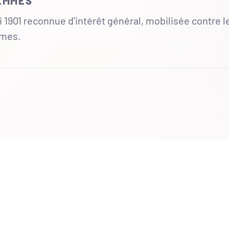
FEMMES
 1901 reconnue d'intérêt général, mobilisée contre l
mmes.
UR
 totales du site