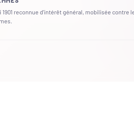
FEMMES
 1901 reconnue d'intérêt général, mobilisée contre l
mmes.
UR
 totales du site