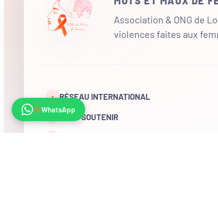
MOTS ET MAUX DE 
Association & ONG de Loi
violences faites aux fe
RÉSEAU INTERNATIONAL
•
WhatsApp
NOUS SOUTENIR
CONTACT
COMPTE
Visites