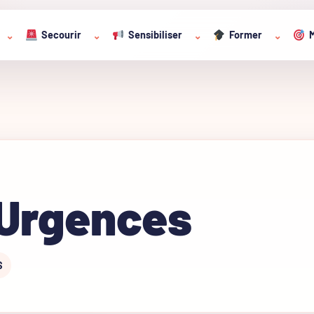
Secourir
Sensibiliser
Former
M
⌄
⌄
⌄
⌄
 Urgences
S