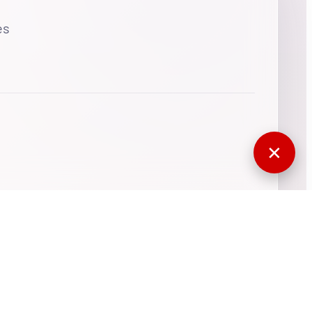
es
✕
770396