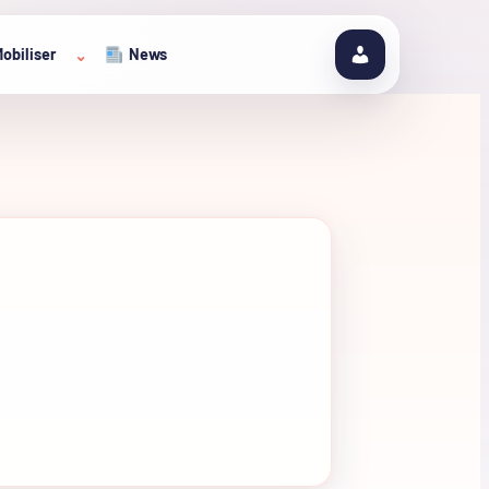
obiliser
News
⌄