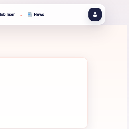
obiliser
News
⌄