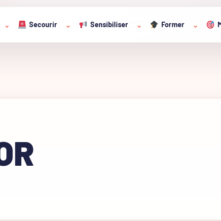
Secourir
Sensibiliser
Former
M
⌄
⌄
⌄
⌄
OR