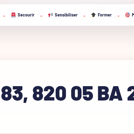
Secourir
Sensibiliser
Former
M
⌄
⌄
⌄
⌄
 83, 820 05 BA 