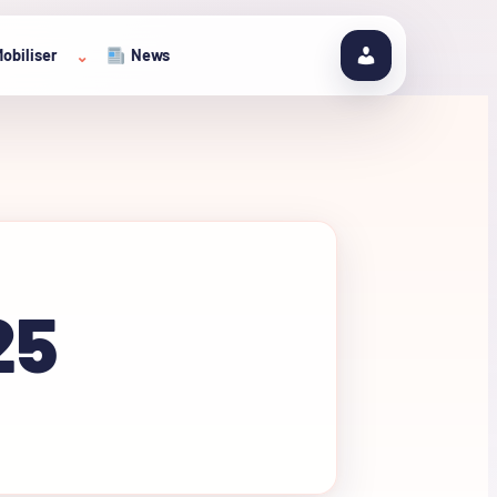
obiliser
News
⌄
25