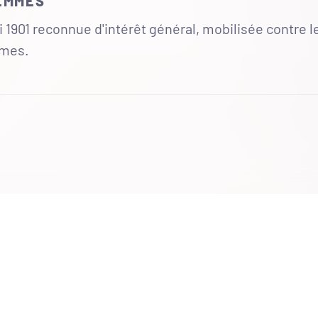
FEMMES
 1901 reconnue d'intérêt général, mobilisée contre l
mmes.
UR
 totales du site