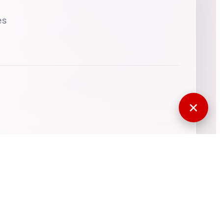
es
✕
770696