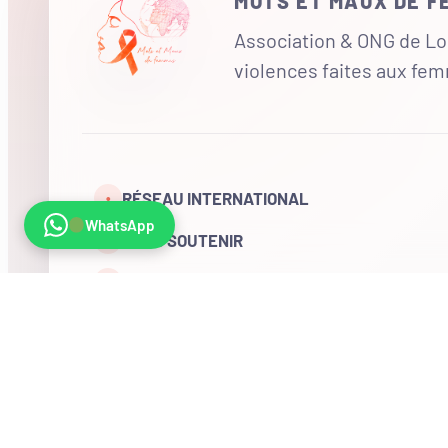
MOTS ET MAUX DE 
Association & ONG de Loi
violences faites aux fe
RÉSEAU INTERNATIONAL
•
WhatsApp
NOUS SOUTENIR
CONTACT
COMPTE
Visites