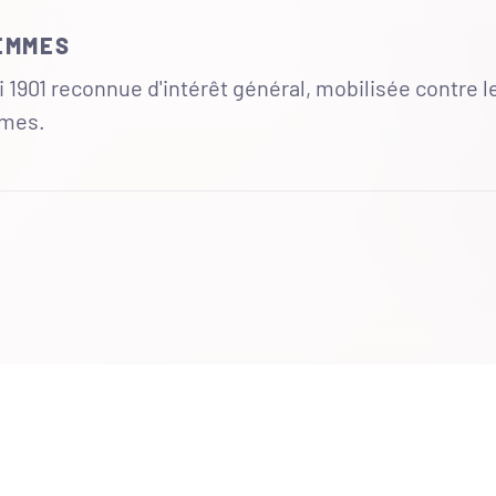
FEMMES
 1901 reconnue d'intérêt général, mobilisée contre l
mmes.
UR
 totales du site