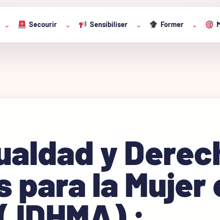
Secourir
Sensibiliser
Former
M
⌄
⌄
⌄
⌄
ualdad y Derec
para la Mujer 
 ( IDHMA) :