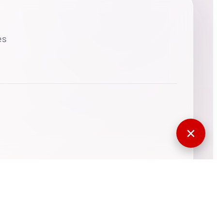
es
✕
770561