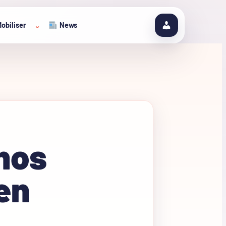
obiliser
News
⌄
hos
en