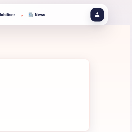
obiliser
News
⌄