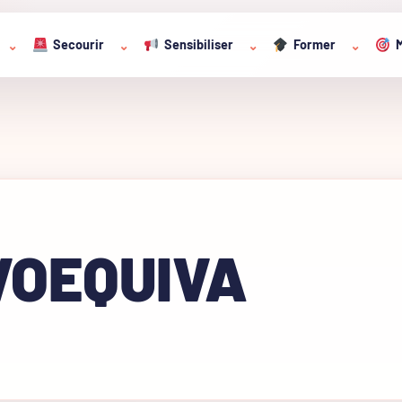
Secourir
Sensibiliser
Former
M
⌄
⌄
⌄
⌄
VOEQUIVA