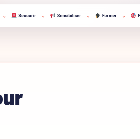
Secourir
Sensibiliser
Former
M
⌄
⌄
⌄
⌄
our