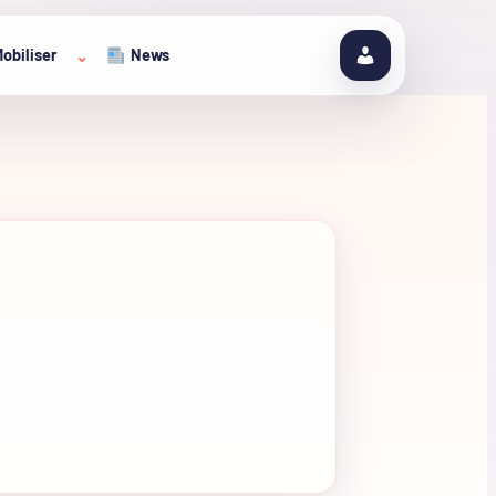
obiliser
News
⌄