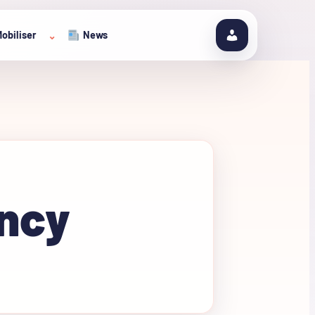
obiliser
News
⌄
ency