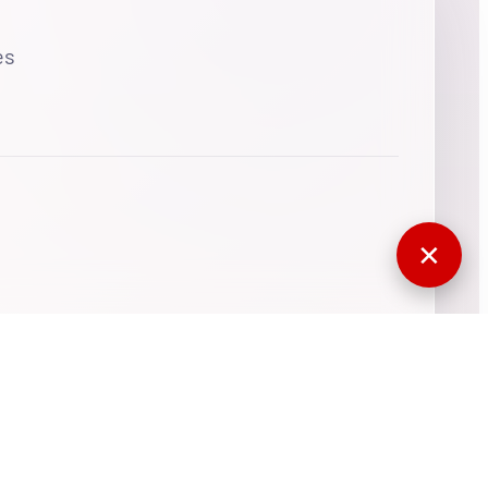
es
✕
770697