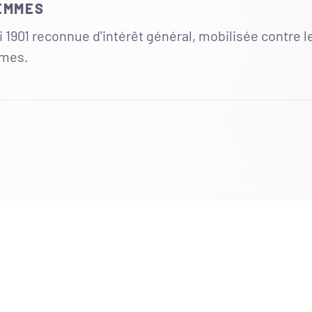
FEMMES
 1901 reconnue d'intérêt général, mobilisée contre l
mmes.
UR
 totales du site