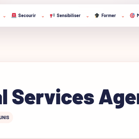
Secourir
Sensibiliser
Former
M
⌄
⌄
⌄
⌄
al Services Ag
UNIS