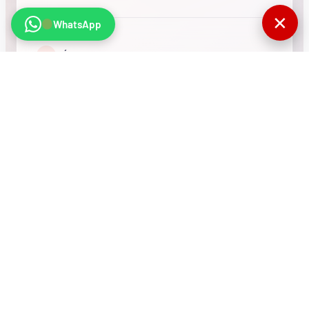
✕
WhatsApp
•
RÉSEAU INTERNATIONAL
NOUS SOUTENIR
CONTACT
COMPTEUR
770502
Visites totales du
site
© MMF. Tous droits réservés.