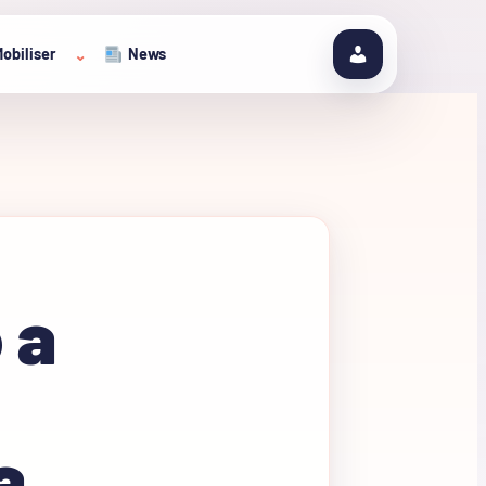
obiliser
News
⌄
 a
a