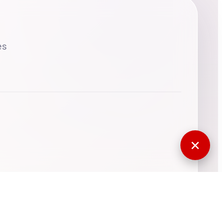
es
✕
770693