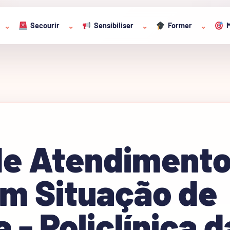
Secourir
Sensibiliser
Former
M
⌄
⌄
⌄
⌄
de Atendimento
em Situação de
 - Policlínica d