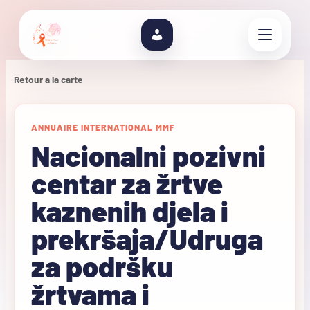
Retour a la carte
ANNUAIRE INTERNATIONAL MMF
Nacionalni pozivni
centar za žrtve
kaznenih djela i
prekršaja/Udruga
za podršku
žrtvama i