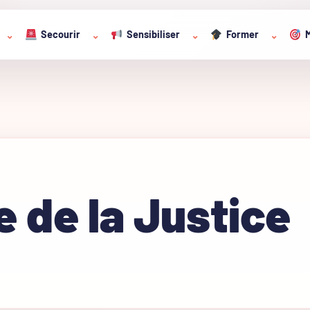
Secourir
Sensibiliser
Former
M
⌄
⌄
⌄
⌄
e de la Justice