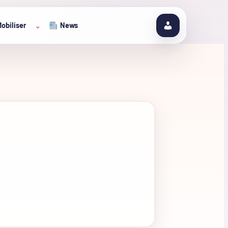
obiliser
News
⌄