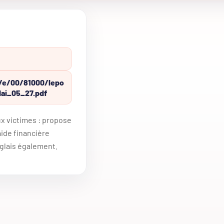
d/e/00/81000/lepo
ai_05_27.pdf
ux victimes : propose
aide financière
glais également.