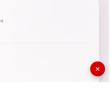
es
✕
770677