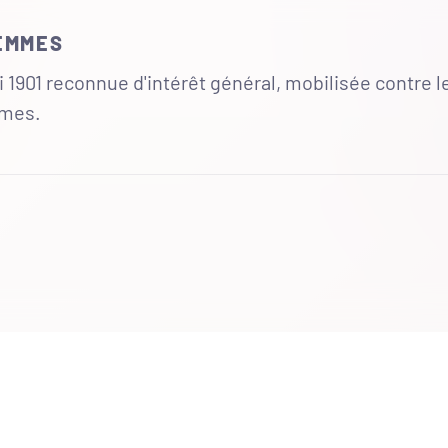
FEMMES
 1901 reconnue d'intérêt général, mobilisée contre l
mmes.
UR
 totales du site