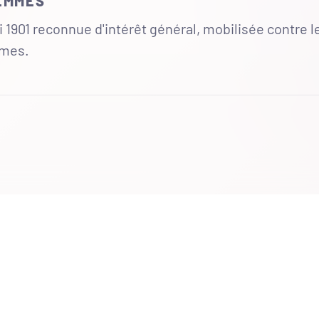
FEMMES
 1901 reconnue d'intérêt général, mobilisée contre l
mmes.
UR
 totales du site