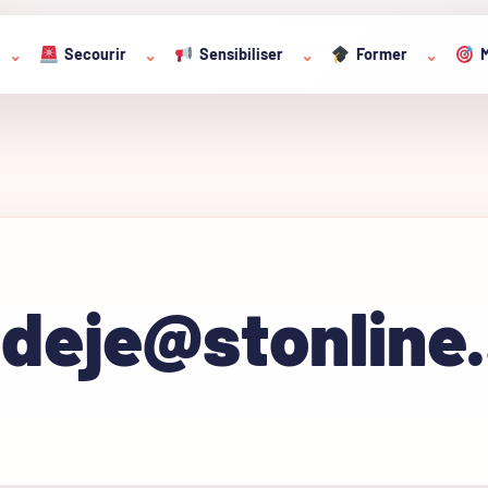
Secourir
Sensibiliser
Former
M
⌄
⌄
⌄
⌄
deje@stonline