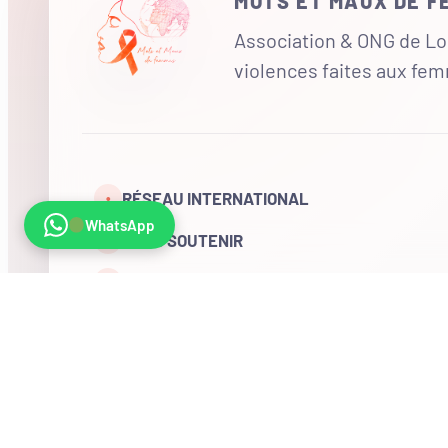
MOTS ET MAUX DE 
Association & ONG de Loi
violences faites aux fe
RÉSEAU INTERNATIONAL
•
WhatsApp
NOUS SOUTENIR
CONTACT
COMPTE
Visites