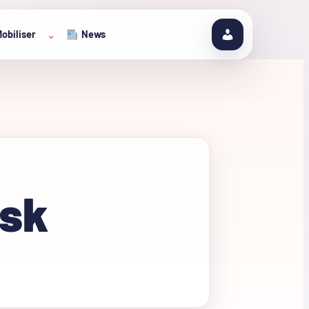
obiliser
News
⌄
.sk