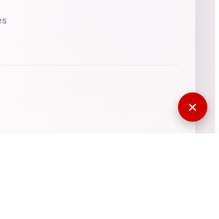
es
✕
770330