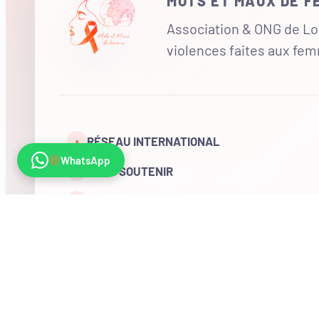
MOTS ET MAUX DE 
Association & ONG de Loi
violences faites aux fe
RÉSEAU INTERNATIONAL
•
WhatsApp
NOUS SOUTENIR
CONTACT
COMPTE
Visites