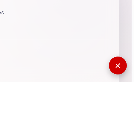
es
✕
770512