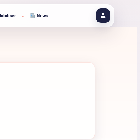
obiliser
News
⌄