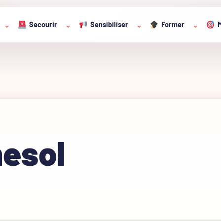
Secourir
Sensibiliser
Former
M
⌄
⌄
⌄
⌄
nesol