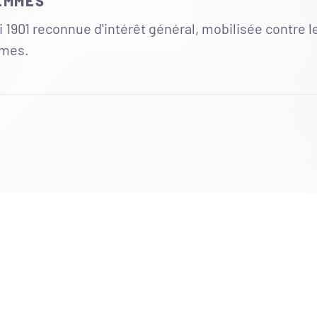
FEMMES
 1901 reconnue d'intérêt général, mobilisée contre l
mmes.
UR
 totales du site