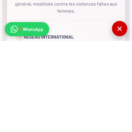
général, mobilisée contre les violences faites aux
femmes.
✕
WhatsApp
•
RÉSEAU INTERNATIONAL
NOUS SOUTENIR
CONTACT
COMPTEUR
770506
Visites totales du
site