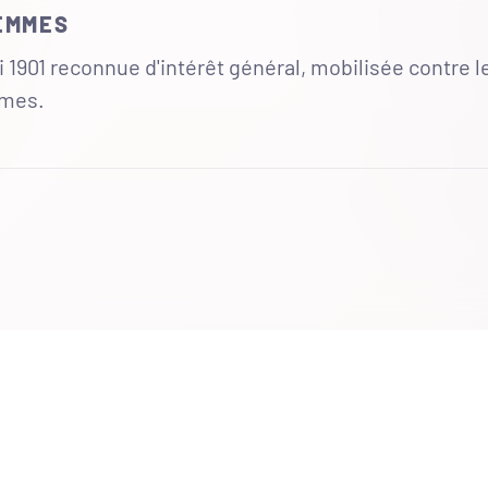
FEMMES
 1901 reconnue d'intérêt général, mobilisée contre l
mmes.
UR
 totales du site