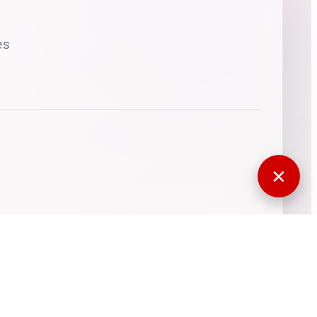
es
✕
770360