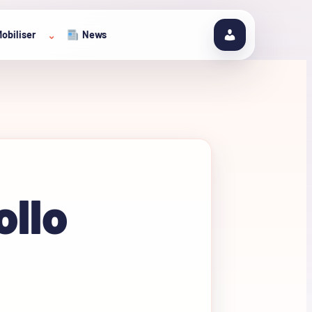
obiliser
News
⌄
ollo