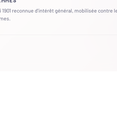
FEMMES
 1901 reconnue d'intérêt général, mobilisée contre l
mmes.
UR
 totales du site