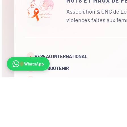
MOTS ET MAUX DE 
Association & ONG de Loi
violences faites aux fe
RÉSEAU INTERNATIONAL
•
WhatsApp
NOUS SOUTENIR
CONTACT
COMPTE
Visites