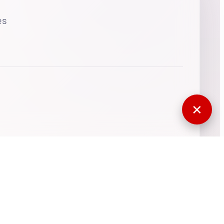
es
✕
770432