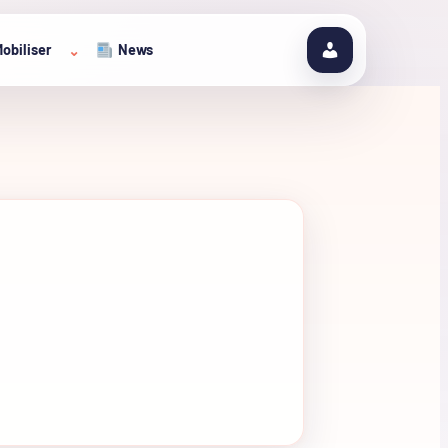
obiliser
News
⌄