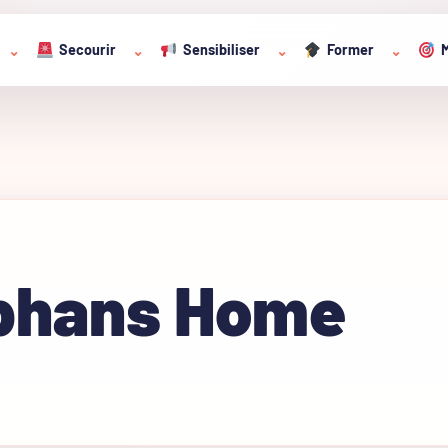
Secourir
Sensibiliser
Former
M
⌄
⌄
⌄
⌄
phans Home