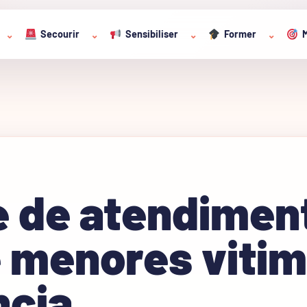
Secourir
Sensibiliser
Former
M
⌄
⌄
⌄
⌄
e de atendimen
e menores viti
ncia,