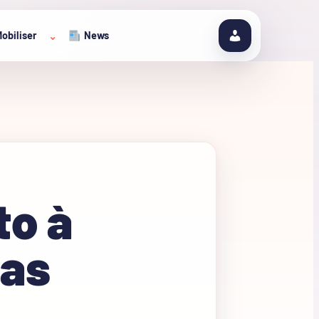
obiliser
News
⌄
to à
mas