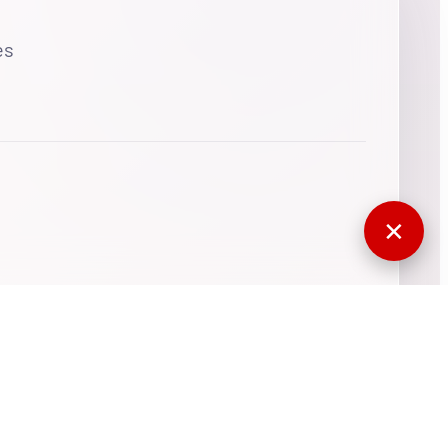
es
✕
770371