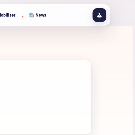
obiliser
News
⌄