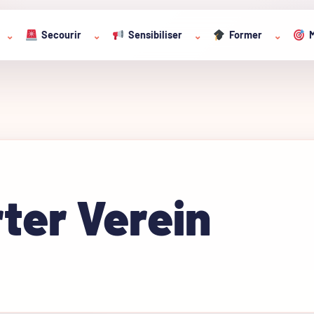
Secourir
Sensibiliser
Former
M
⌄
⌄
⌄
⌄
ter Verein