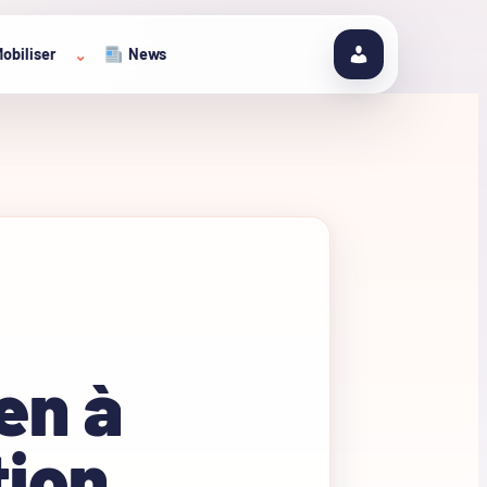
obiliser
News
⌄
en à
tion