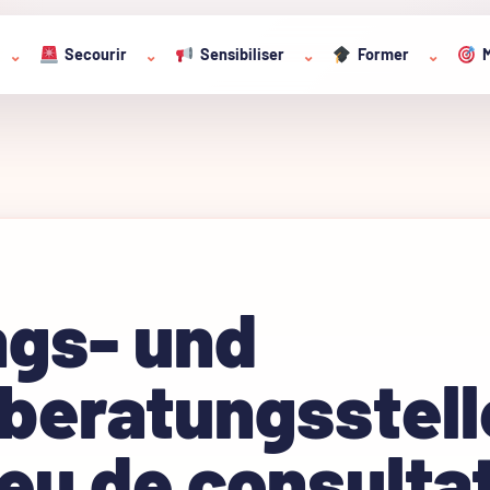
Secourir
Sensibiliser
Former
M
⌄
⌄
⌄
⌄
ngs- und
beratungsstell
lieu de consulta