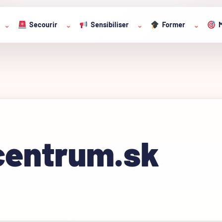
Secourir
Sensibiliser
Former
M
⌄
⌄
⌄
⌄
entrum.sk