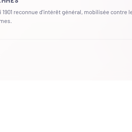
FEMMES
 1901 reconnue d'intérêt général, mobilisée contre l
mmes.
UR
 totales du site