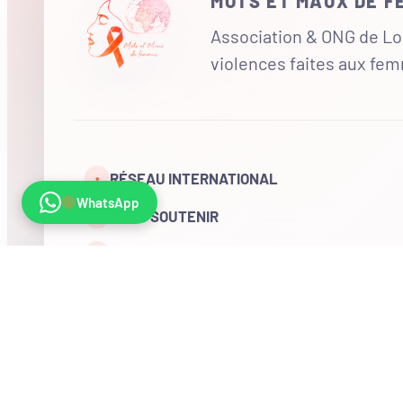
MOTS ET MAUX DE 
Association & ONG de Loi
violences faites aux fe
RÉSEAU INTERNATIONAL
•
WhatsApp
NOUS SOUTENIR
CONTACT
COMPTE
Visites