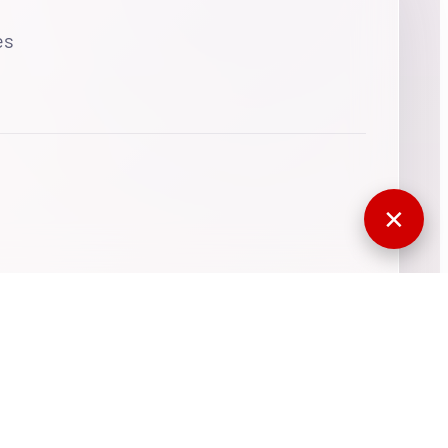
es
✕
770568