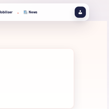
obiliser
News
⌄