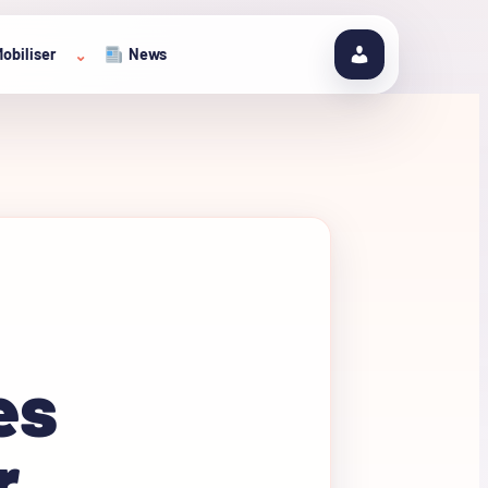
obiliser
News
⌄
es
r