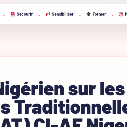
Secourir
Sensibiliser
Former
M
⌄
⌄
⌄
⌄
igérien sur les
s Traditionnell
AT) CI-AF Nige