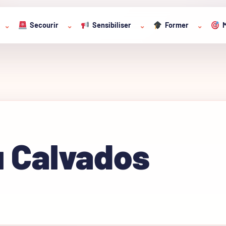
Secourir
Sensibiliser
Former
M
⌄
⌄
⌄
⌄
u Calvados