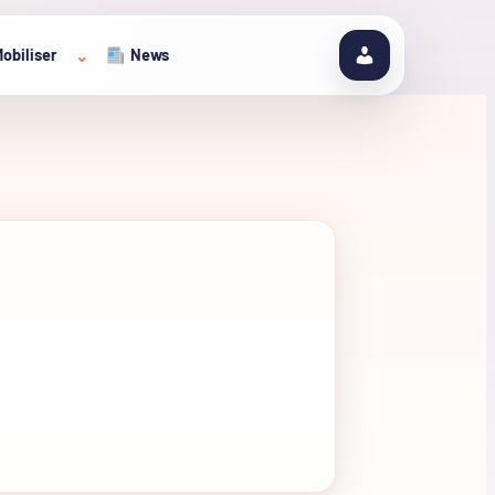
obiliser
News
⌄