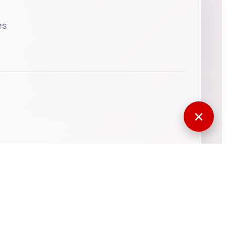
es
✕
770398