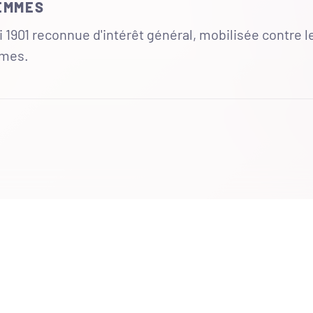
FEMMES
 1901 reconnue d'intérêt général, mobilisée contre l
mmes.
UR
 totales du site