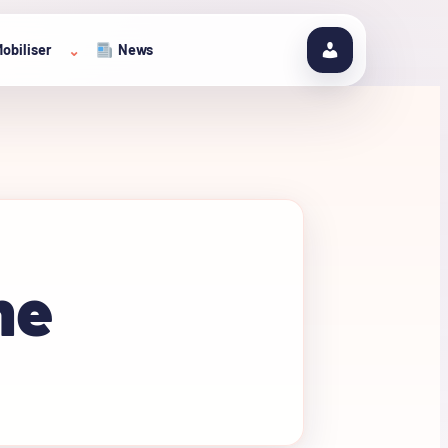
obiliser
News
⌄
ne