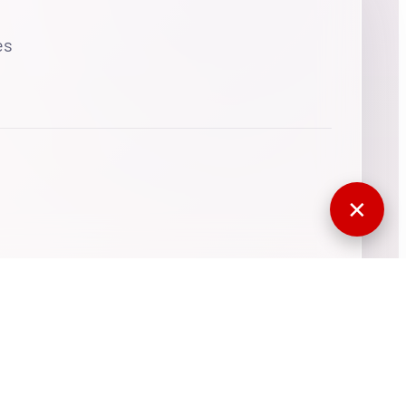
es
✕
770597