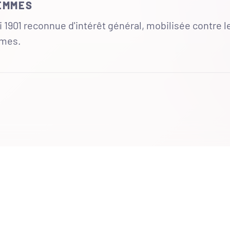
FEMMES
 1901 reconnue d'intérêt général, mobilisée contre l
mmes.
UR
 totales du site