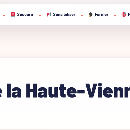
Secourir
Sensibiliser
Former
M
⌄
⌄
⌄
⌄
 la Haute-Vien