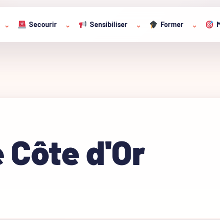
Secourir
Sensibiliser
Former
M
⌄
⌄
⌄
⌄
 Côte d'Or