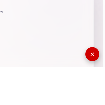
es
✕
770503