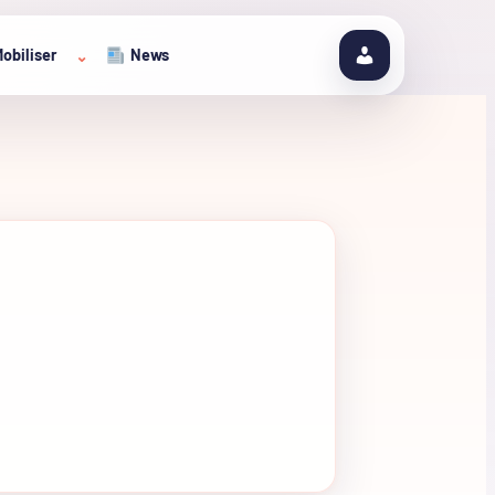
obiliser
News
⌄