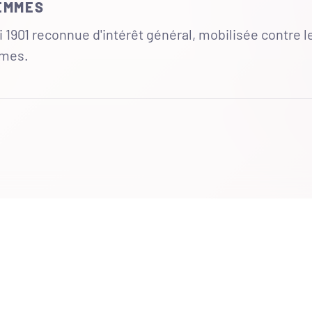
FEMMES
 1901 reconnue d'intérêt général, mobilisée contre l
mmes.
UR
 totales du site