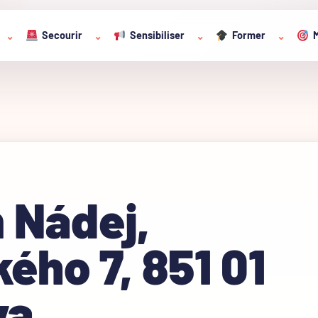
Secourir
Sensibiliser
Former
M
⌄
⌄
⌄
⌄
 Nádej,
ého 7, 851 01
va