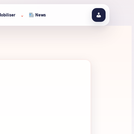
obiliser
News
⌄