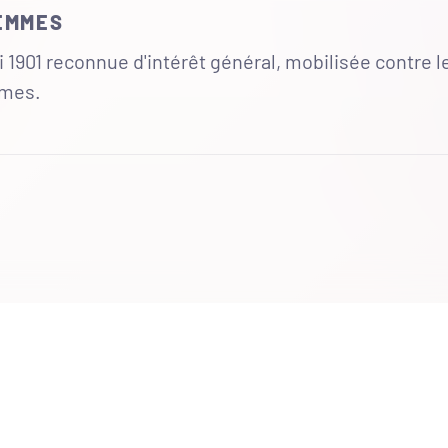
FEMMES
 1901 reconnue d'intérêt général, mobilisée contre l
mmes.
UR
 totales du site