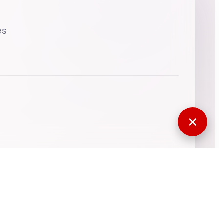
es
✕
770556