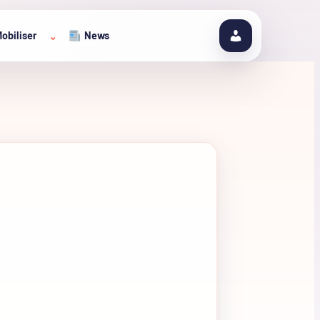
obiliser
News
⌄