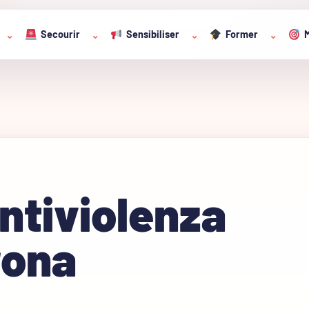
Secourir
Sensibiliser
Former
M
⌄
⌄
⌄
⌄
ntiviolenza
rona