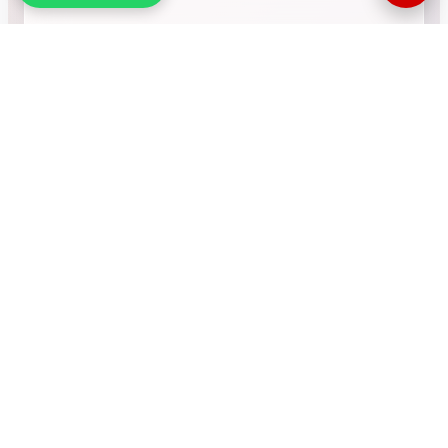
•
RÉSEAU INTERNATIONAL
NOUS SOUTENIR
CONTACT
COMPTEUR
770343
Visites totales du
site
© MMF. Tous droits réservés.