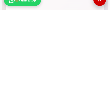
WhatsApp
•
RÉSEAU INTERNATIONAL
NOUS SOUTENIR
CONTACT
COMPTEUR
770251
Visites totales du
site
© MMF. Tous droits réservés.