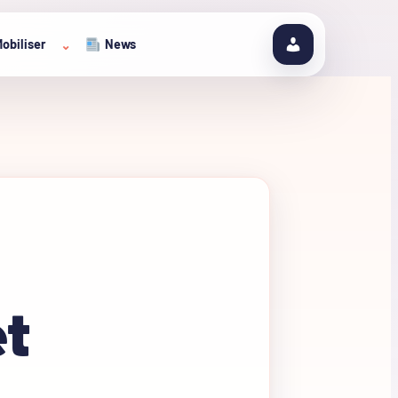
obiliser
News
⌄
et