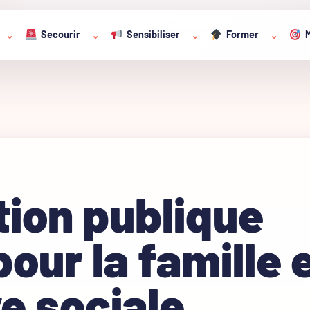
Secourir
Sensibiliser
Former
M
⌄
⌄
⌄
⌄
ion publique
pour la famille 
ive sociale