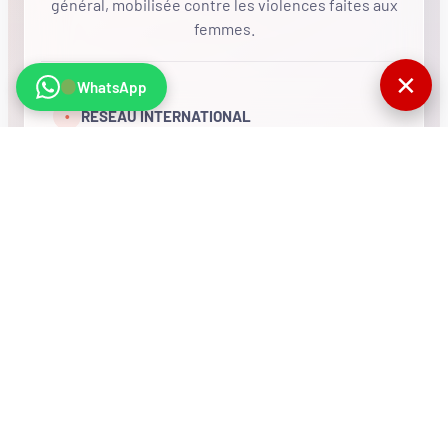
général, mobilisée contre les violences faites aux
femmes.
✕
WhatsApp
•
RÉSEAU INTERNATIONAL
NOUS SOUTENIR
CONTACT
COMPTEUR
770395
Visites totales du
site
© MMF. Tous droits réservés.