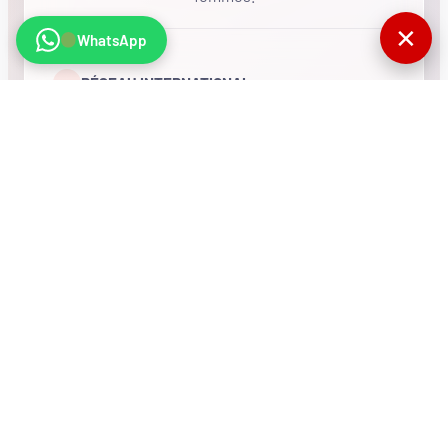
✕
WhatsApp
•
RÉSEAU INTERNATIONAL
NOUS SOUTENIR
CONTACT
COMPTEUR
770627
Visites totales du
site
© MMF. Tous droits réservés.