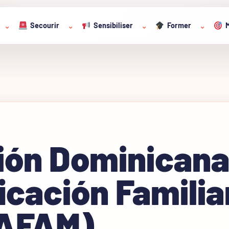
Secourir
Sensibiliser
Former
M
⌄
⌄
⌄
⌄
ión Dominican
icación Familia
AFAM)