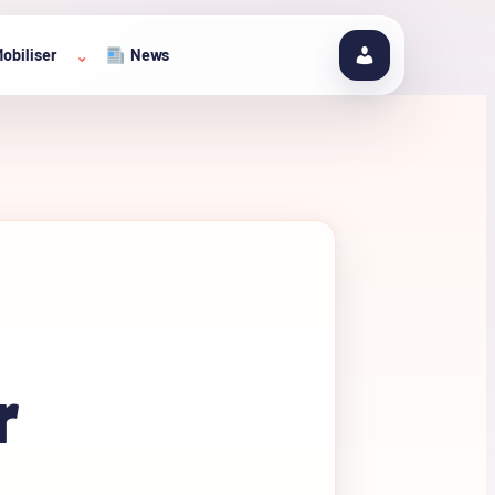
obiliser
News
⌄
a
r