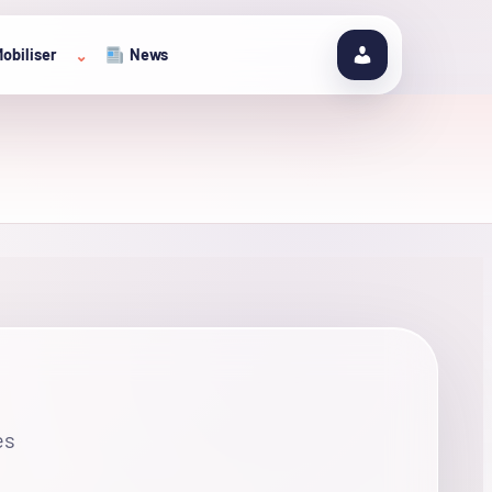
obiliser
News
⌄
es