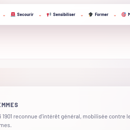
Secourir
Sensibiliser
Former
M
⌄
⌄
⌄
⌄
FEMMES
 1901 reconnue d'intérêt général, mobilisée contre l
mmes.