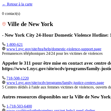
← Retour à la carte
0 contact(s)
Ville de New York
- New York City 24-Hour Domestic Violence Hotline: 
1-800-621
www1.nyc.gov/site/hra/help/domestic-violence-support.page
Permanences téléphoniques 24/24 pour les victimes de violences
Appeler le 311 pour être mise en contact avec centre d
https://www1.nyc.gov/site/ocdv/programs/family-justi
718-508-1220
www1.nyc.gov/site/ocdv/programs/family-justice-centers.page
5 Centres dédiés à l'aide aux femmes victimes de violences, ouverts d
Autres ressources disponibles sur la Ville de New York (
1-718-503-6400
www.coalitionforthehomeless.org/get-help/i-need-shelter