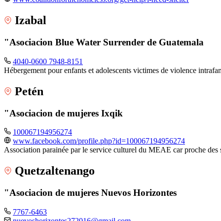
Izabal
"Asociacion Blue Water Surrender de Guatemala
4040-0600 7948-8151
Hébergement pour enfants et adolescents victimes de violence intrafam
Petén
"Asociacion de mujeres Ixqik
100067194956274
www.facebook.com/profile.php?id=100067194956274
Association parainée par le service culturel du MEAE car proche des 
Quetzaltenango
"Asociacion de mujeres Nuevos Horizontes
7767-6463
nuevoshorizontes272016@gmail.com