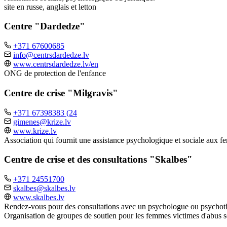
site en russe, anglais et letton
Centre "Dardedze"
+371 67600685
info@centrsdardedze.lv
www.centrsdardedze.lv/en
ONG de protection de l'enfance
Centre de crise "Milgravis"
+371 67398383 (24
gimenes@krize.lv
www.krize.lv
Association qui fournit une assistance psychologique et sociale aux f
Centre de crise et des consultations "Skalbes"
+371 24551700
skalbes@skalbes.lv
www.skalbes.lv
Rendez-vous pour des consultations avec un psychologue ou psychot
Organisation de groupes de soutien pour les femmes victimes d'abus se