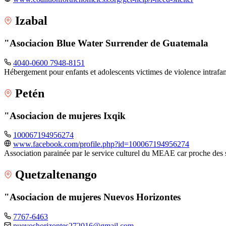
Izabal
"Asociacion Blue Water Surrender de Guatemala
4040-0600 7948-8151
Hébergement pour enfants et adolescents victimes de violence intrafam
Petén
"Asociacion de mujeres Ixqik
100067194956274
www.facebook.com/profile.php?id=100067194956274
Association parainée par le service culturel du MEAE car proche des 
Quetzaltenango
"Asociacion de mujeres Nuevos Horizontes
7767-6463
nuevoshorizontes272016@gmail.com