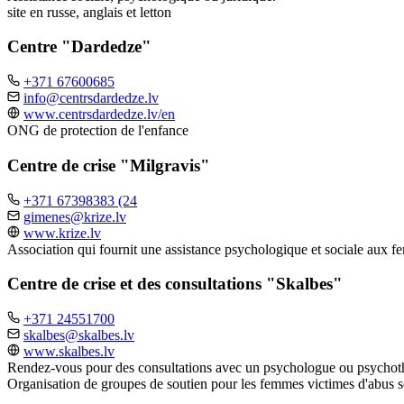
site en russe, anglais et letton
Centre "Dardedze"
+371 67600685
info@centrsdardedze.lv
www.centrsdardedze.lv/en
ONG de protection de l'enfance
Centre de crise "Milgravis"
+371 67398383 (24
gimenes@krize.lv
www.krize.lv
Association qui fournit une assistance psychologique et sociale aux f
Centre de crise et des consultations "Skalbes"
+371 24551700
skalbes@skalbes.lv
www.skalbes.lv
Rendez-vous pour des consultations avec un psychologue ou psychot
Organisation de groupes de soutien pour les femmes victimes d'abus se