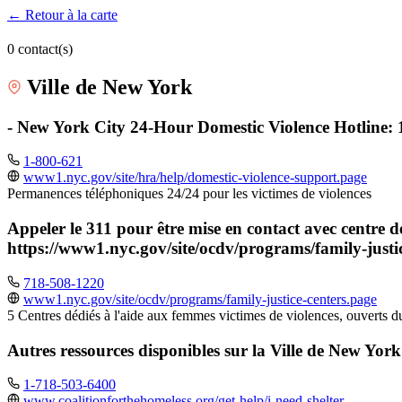
← Retour à la carte
0 contact(s)
Ville de New York
- New York City 24-Hour Domestic Violence Hotline: 
1-800-621
www1.nyc.gov/site/hra/help/domestic-violence-support.page
Permanences téléphoniques 24/24 pour les victimes de violences
Appeler le 311 pour être mise en contact avec centre d
https://www1.nyc.gov/site/ocdv/programs/family-justi
718-508-1220
www1.nyc.gov/site/ocdv/programs/family-justice-centers.page
5 Centres dédiés à l'aide aux femmes victimes de violences, ouverts d
Autres ressources disponibles sur la Ville de New York (
1-718-503-6400
www.coalitionforthehomeless.org/get-help/i-need-shelter