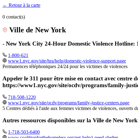
← Retour à la carte
0 contact(s)
Ville de New York
- New York City 24-Hour Domestic Violence Hotline: 
1-800-621
www1.nyc.gov/site/hra/help/domestic-violence-support.page
Permanences téléphoniques 24/24 pour les victimes de violences
Appeler le 311 pour être mise en contact avec centre d
https://www1.nyc.gov/site/ocdv/programs/family-justi
718-508-1220
www1.nyc.gov/site/ocdv/programs/family-justice-centers.page
5 Centres dédiés à l'aide aux femmes victimes de violences, ouverts d
Autres ressources disponibles sur la Ville de New York (
1-718-503-6400
www.coalitionforthehomeless.org/get-help/i-need-shelter