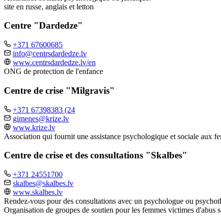
site en russe, anglais et letton
Centre "Dardedze"
+371 67600685
info@centrsdardedze.lv
www.centrsdardedze.lv/en
ONG de protection de l'enfance
Centre de crise "Milgravis"
+371 67398383 (24
gimenes@krize.lv
www.krize.lv
Association qui fournit une assistance psychologique et sociale aux f
Centre de crise et des consultations "Skalbes"
+371 24551700
skalbes@skalbes.lv
www.skalbes.lv
Rendez-vous pour des consultations avec un psychologue ou psychot
Organisation de groupes de soutien pour les femmes victimes d'abus se