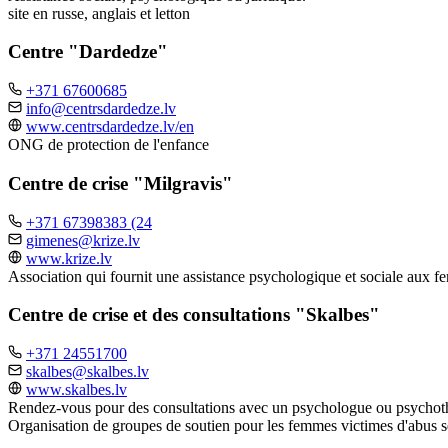
site en russe, anglais et letton
Centre "Dardedze"
+371 67600685
info@centrsdardedze.lv
www.centrsdardedze.lv/en
ONG de protection de l'enfance
Centre de crise "Milgravis"
+371 67398383 (24
gimenes@krize.lv
www.krize.lv
Association qui fournit une assistance psychologique et sociale aux f
Centre de crise et des consultations "Skalbes"
+371 24551700
skalbes@skalbes.lv
www.skalbes.lv
Rendez-vous pour des consultations avec un psychologue ou psychot
Organisation de groupes de soutien pour les femmes victimes d'abus se