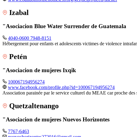
Izabal
"Asociacion Blue Water Surrender de Guatemala
4040-0600 7948-8151
Hébergement pour enfants et adolescents victimes de violence intrafam
Petén
"Asociacion de mujeres Ixqik
100067194956274
www.facebook.com/profile.php?id=100067194956274
Association parainée par le service culturel du MEAE car proche des 
Quetzaltenango
"Asociacion de mujeres Nuevos Horizontes
7767-6463
nuevoshorizontes272016@gmail.com