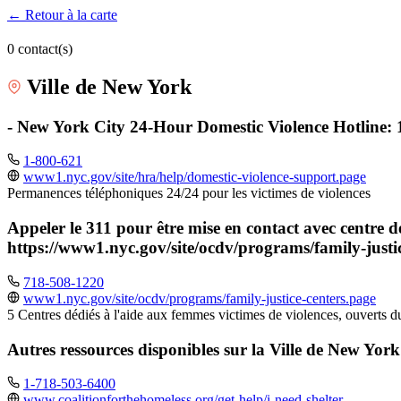
← Retour à la carte
0 contact(s)
Ville de New York
- New York City 24-Hour Domestic Violence Hotline: 
1-800-621
www1.nyc.gov/site/hra/help/domestic-violence-support.page
Permanences téléphoniques 24/24 pour les victimes de violences
Appeler le 311 pour être mise en contact avec centre d
https://www1.nyc.gov/site/ocdv/programs/family-justi
718-508-1220
www1.nyc.gov/site/ocdv/programs/family-justice-centers.page
5 Centres dédiés à l'aide aux femmes victimes de violences, ouverts d
Autres ressources disponibles sur la Ville de New York (
1-718-503-6400
www.coalitionforthehomeless.org/get-help/i-need-shelter