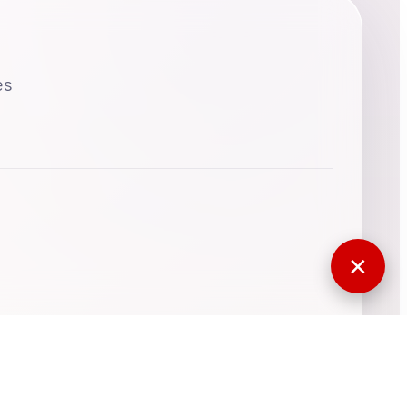
es
✕
770598