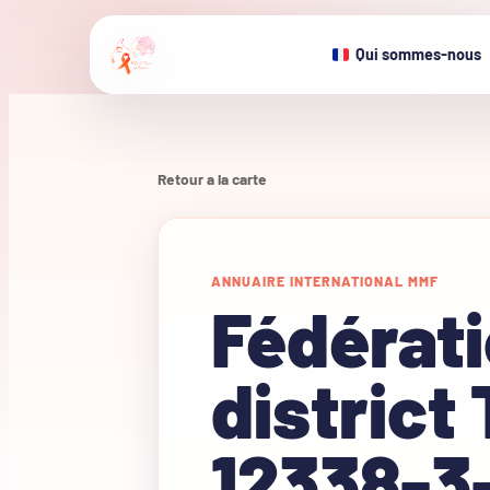
Qui sommes-nous
Retour a la carte
ANNUAIRE INTERNATIONAL MMF
Fédérat
district
12338-3