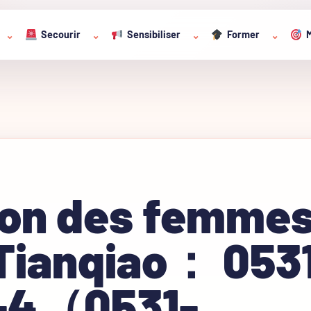
Secourir
Sensibiliser
Former
M
⌄
⌄
⌄
⌄
ion des femmes
 Tianqiao： 053
-4（0531-