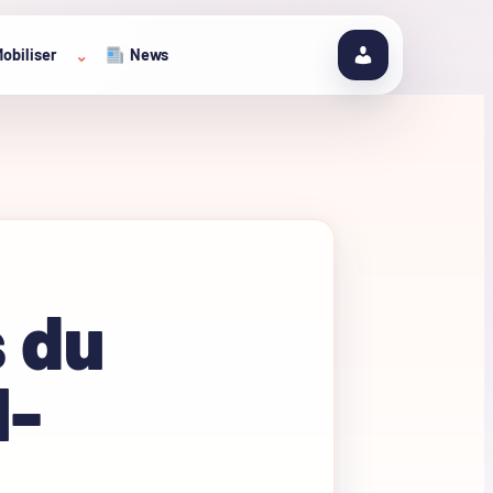
obiliser
News
⌄
 du
1-